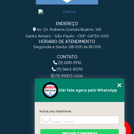
ENDEREÇO
Av. Dr. Rubens Gomes Bueno, 145
Santo Amaro - São Paulo - CEP: 04730-000
HÓRARIO DE ATENDIMENTO
Segunda a Sexta: 08:00h às 18:00h
CONTATO
(11) 2619-5761
(11) 5643-8379
(11) 99923-0414
rodcar@centrorodcar.com.br
Olá! Fale agora pelo WhatsApp
MENU
HOME
Insira seu telefone
QUEM SOMOS
SERVIÇOS
BLOG
INICIAR CONVERSA