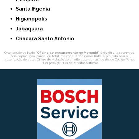
Santa Ifigenia
Higianopolis
Jabaquara
Chacara Santo Antonio
O conteúdo do texto "
Oficina de escapamento no Morumbi
" é de direito reservado.
Sua reprodução, parcial ou total, mesmo citando nossos links, é proibida sem a
autorização do autor. Crime de violação de direito autoral – artigo 184 do Código Penal
–
Lei 9610/98 - Lei de direitos autorais
.